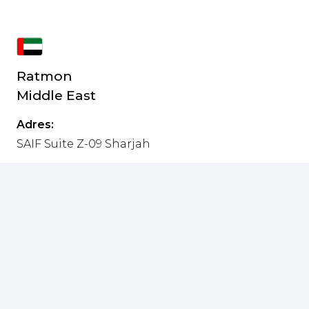
Ratmon
Middle East
Adres:
SAIF Suite Z-09 Sharjah
Tel:
+971 52 192 9848
E-mail:
r.mohan@ratmon.com