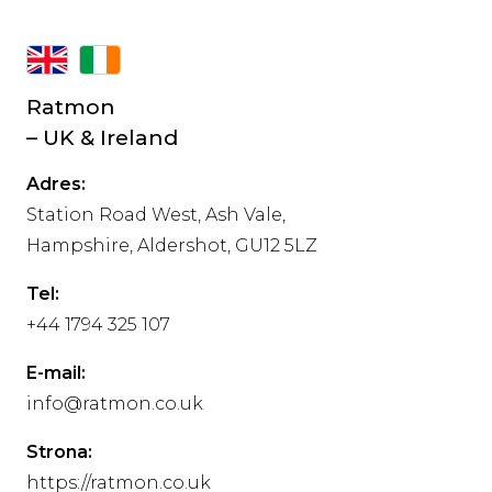
Ratmon
– UK & Ireland
Adres:
Station Road West, Ash Vale,
Hampshire, Aldershot, GU12 5LZ
Tel:
+44 1794 325 107
E-mail:
info@ratmon.co.uk
Strona:
https://ratmon.co.uk